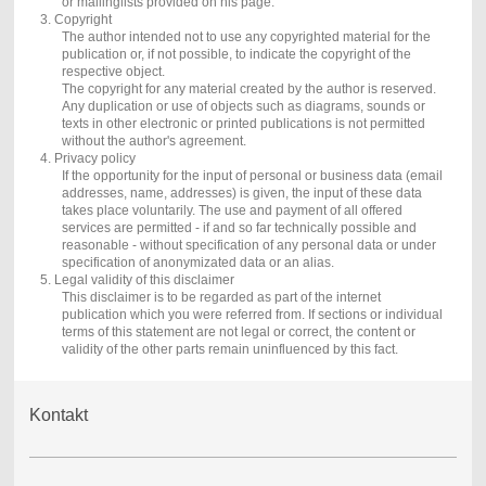
or mailinglists provided on his page.
3. Copyright
The author intended not to use any copyrighted material for the
publication or, if not possible, to indicate the copyright of the
respective object.
The copyright for any material created by the author is reserved.
Any duplication or use of objects such as diagrams, sounds or
texts in other electronic or printed publications is not permitted
without the author's agreement.
4. Privacy policy
If the opportunity for the input of personal or business data (email
addresses, name, addresses) is given, the input of these data
takes place voluntarily. The use and payment of all offered
services are permitted - if and so far technically possible and
reasonable - without specification of any personal data or under
specification of anonymizated data or an alias.
5. Legal validity of this disclaimer
This disclaimer is to be regarded as part of the internet
publication which you were referred from. If sections or individual
terms of this statement are not legal or correct, the content or
validity of the other parts remain uninfluenced by this fact.
Kontakt