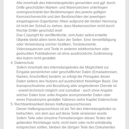
Alle innerhalb des Internetangebotes genannten und ggf. durch
Dritte geschützten Marken- und Warenzeichen unterliegen
uneingeschränkt den Bestimmungen des jeweils gültigen
Kennzeichenrechts und den Besitzrechten der jeweiligen
eingetragenen Eigentümer. Allein aufgrund der bloßen Nennung
ist nicht der Schluß zu ziehen, dass Markenzeichen nicht durch
Rechte Dritter geschützt sind!
Das Copyright für veröffentlichte, vom Autor selbst erstellte
Objekte bleibt allein beim Autor der Seiten. Eine Vervielfältigung
oder Verwendung solcher Grafiken, Tondokumente,
Videosequenzen und Texte in anderen elektronischen oder
gedruckten Publikationen ist ohne ausdrückliche Zustimmung
des Autors nicht gestattet.
4. Datenschutz
Sofern innerhalb des Internetangebotes die Möglichkeit zur
Eingabe persönlicher oder geschäftlicher Daten (Emailadressen,
Namen, Anschriften) besteht, so erfolgt die Preisgabe dieser
Daten seitens des Nutzers auf ausdrücklich freiwilliger Basis. Die
Inanspruchnahme und Bezahlung aller angebotenen Dienste ist
- soweit technisch möglich und zumutbar - auch ohne Angabe
solcher Daten bzw. unter Angabe anonymisierter Daten oder
eines Pseudonyms gestattet. Näheres siehe Kapitel Datenschutz.
5. Rechtswirksamkeit dieses Haftungsausschlusses
Dieser Haftungsausschluss ist als Teil des Internetangebotes zu
betrachten, von dem aus auf diese Seite verwiesen wurde.
Sofern Teile oder einzelne Formulierungen dieses Textes der
geltenden Rechtslage nicht, nicht mehr oder nicht vollständig
entsprechen sollten, bleiben die übrigen Teile des Dokumentes