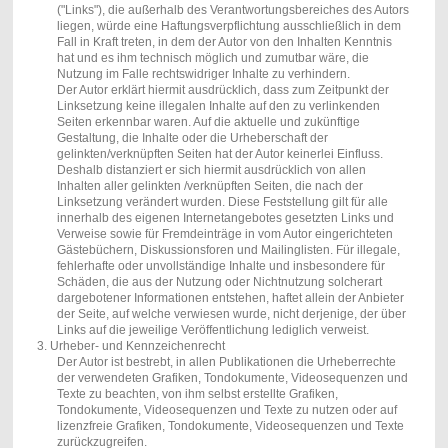
("Links"), die außerhalb des Verantwortungsbereiches des Autors
liegen, würde eine Haftungsverpflichtung ausschließlich in dem
Fall in Kraft treten, in dem der Autor von den Inhalten Kenntnis
hat und es ihm technisch möglich und zumutbar wäre, die
Nutzung im Falle rechtswidriger Inhalte zu verhindern.
Der Autor erklärt hiermit ausdrücklich, dass zum Zeitpunkt der
Linksetzung keine illegalen Inhalte auf den zu verlinkenden
Seiten erkennbar waren. Auf die aktuelle und zukünftige
Gestaltung, die Inhalte oder die Urheberschaft der
gelinkten/verknüpften Seiten hat der Autor keinerlei Einfluss.
Deshalb distanziert er sich hiermit ausdrücklich von allen
Inhalten aller gelinkten /verknüpften Seiten, die nach der
Linksetzung verändert wurden. Diese Feststellung gilt für alle
innerhalb des eigenen Internetangebotes gesetzten Links und
Verweise sowie für Fremdeinträge in vom Autor eingerichteten
Gästebüchern, Diskussionsforen und Mailinglisten. Für illegale,
fehlerhafte oder unvollständige Inhalte und insbesondere für
Schäden, die aus der Nutzung oder Nichtnutzung solcherart
dargebotener Informationen entstehen, haftet allein der Anbieter
der Seite, auf welche verwiesen wurde, nicht derjenige, der über
Links auf die jeweilige Veröffentlichung lediglich verweist.
3. Urheber- und Kennzeichenrecht
Der Autor ist bestrebt, in allen Publikationen die Urheberrechte
der verwendeten Grafiken, Tondokumente, Videosequenzen und
Texte zu beachten, von ihm selbst erstellte Grafiken,
Tondokumente, Videosequenzen und Texte zu nutzen oder auf
lizenzfreie Grafiken, Tondokumente, Videosequenzen und Texte
zurückzugreifen.