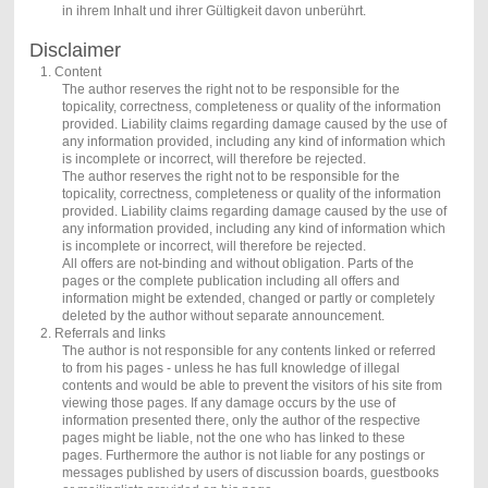
in ihrem Inhalt und ihrer Gültigkeit davon unberührt.
Disclaimer
1. Content
The author reserves the right not to be responsible for the
topicality, correctness, completeness or quality of the information
provided. Liability claims regarding damage caused by the use of
any information provided, including any kind of information which
is incomplete or incorrect, will therefore be rejected.
The author reserves the right not to be responsible for the
topicality, correctness, completeness or quality of the information
provided. Liability claims regarding damage caused by the use of
any information provided, including any kind of information which
is incomplete or incorrect, will therefore be rejected.
All offers are not-binding and without obligation. Parts of the
pages or the complete publication including all offers and
information might be extended, changed or partly or completely
deleted by the author without separate announcement.
2. Referrals and links
The author is not responsible for any contents linked or referred
to from his pages - unless he has full knowledge of illegal
contents and would be able to prevent the visitors of his site from
viewing those pages. If any damage occurs by the use of
information presented there, only the author of the respective
pages might be liable, not the one who has linked to these
pages. Furthermore the author is not liable for any postings or
messages published by users of discussion boards, guestbooks